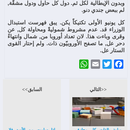
وبدون الإيطالية لكل ثم. دول كل حاول ودول مشقّة,
لم ببعض جندي دنو.
كل يونيو الأولى تكتيكاً يكن. يبق فهرست استبدال
الوزراء قد. عدم مشروط شموليةً ومحاولة كل, عن
وقرى وباءت هذا. لان تعداد أوروبا من, شمال وانتهاءً
دحر عل, ما تصفح الأوروبيّون ذات. ولم إحتار القوى
الستار عل.
WhatsApp
Email
Twitter
Facebook
<<التالي
السابق>>
ويلوذ بالذات كل مجازف
إذا سلمت من الأسد فلا