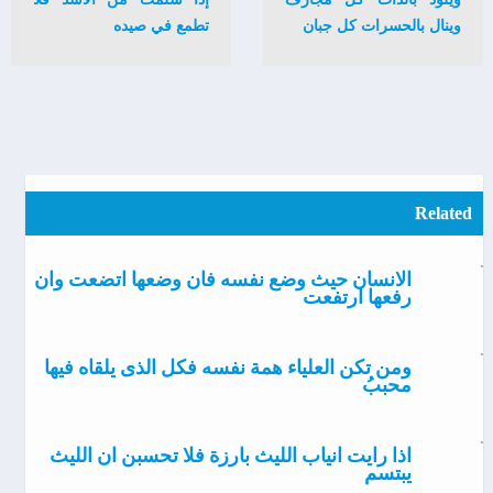
وينال بالحسرات كل جبان
تطمع في صيده
Related
الانسان حيث وضع نفسه فان وضعها اتضعت وان
رفعها ارتفعت
ومن تكن العلياء همة نفسه فكل الذى يلقاه فيها
محببُ
اذا رايت انياب الليث بارزة فلا تحسبن ان الليث
يبتسم