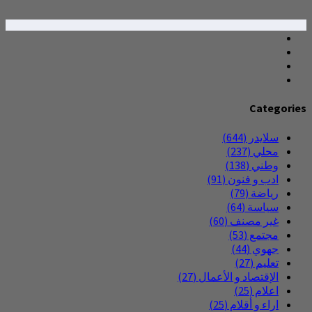
Categories
سلايدر
(644)
محلي
(237)
وطني
(138)
ادب و فنون
(91)
رياضة
(79)
سياسة
(64)
غير مصنف
(60)
مجتمع
(53)
جهوي
(44)
تعليم
(27)
الإقتصاد و الأعمال
(27)
اعلام
(25)
اراء و أقلام
(25)