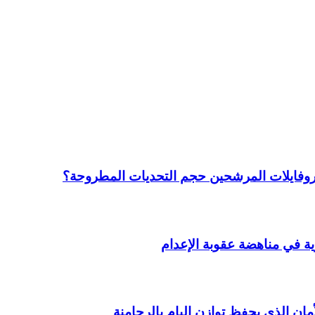
روفايلات المرشحين حجم التحديات المطروحة؟
وية في مناهضة عقوبة الإعدام
ان الذي يحفظ توازن البام بالرحامنة