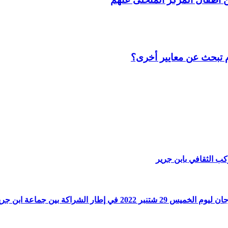
 تبحث عن معايير أخرى؟
كب الثقافي بابن جرير
رير ونظيرتها الايفولرية جماعة ابوبو