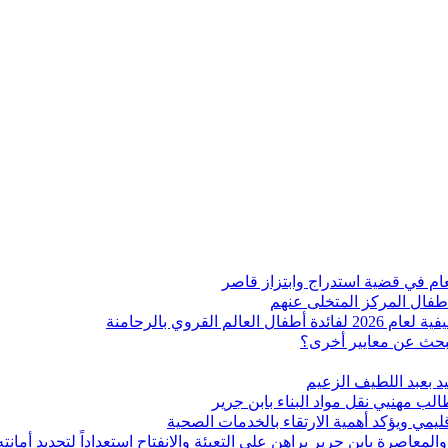
عام في قضية استدراج وابتزاز قاصر
أطفال المركز المتخلى عنهم
قروي بالرحامنة
تبحث عن معايير أخرى؟
يد بعبد اللطيف الزعيم
لب مهنيي نقل مواد البناء بابن جرير
يمي ويؤكد أهمية الارتقاء بالخدمات الصحية
لمعاصرة بابن جرير يراهن على التعبئة والانفتاح استعداداً لتجديد أمانته