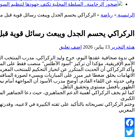
صخور الرحامنة.. السلطة المحلية تكثف جهودها لتنظيم السو
الرئيسية
»
رياضة
»
الركراكي يحسم الجدل ويبعث رسائل قوية قبل موا
الركراكي يحسم الجدل ويبعث رسائل قوية قبل 
هيئة التحرير
13 يناير، 2026
اضف تعليق
في ندوة صحافية عقدها اليوم، خرج وليد الركراكي، مدرب المنتخب ا
الأمم الإفريقية، مؤكدا أن تركيز “أسود الأطلس” منصب فقط على المي
وأكد الركراكي أن الحديث المتكرر عن انحياز التحكيم للمنتخب المغربي
الاتهامات يخلق ضغطا غير مبرر على المباريات ويسيء لصورة المنافس
وفي حديثه عن اللقاء القادم، أوضح مدرب الأسود أن المواجهة أمام ني
الظهور بأفضل مستوى وتحقيق التأهل.
كما لم يخف الركراكي أهمية الدعم الجماهيري، حيث دعا الجماهير الم
الكبرى.
وختم الركراكي تصريحاته بالتأكيد على ثقته الكبيرة في لاعبيه، وقدر
المغربي
Facebook