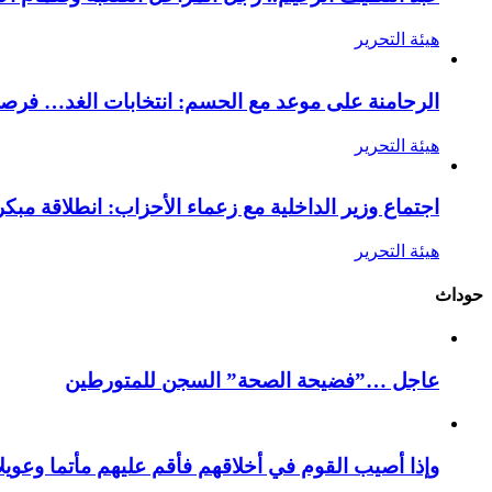
هيئة التحرير
الرحامنة على موعد مع الحسم: انتخابات الغد… فرصة ل
هيئة التحرير
اجتماع وزير الداخلية مع زعماء الأحزاب: انطلاقة مبكرة
هيئة التحرير
حوداث
عاجل …”فضيحة الصحة” السجن للمتورطين
وإذا أصيب القوم في أخلاقهم فأقم عليهم مأتما وعويلا