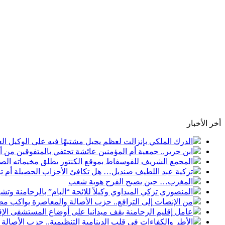
أخر الأخبار
الدرك الملكي بإنزالت لعظم يحيل مشتبهًا فيه على الوكيل ال
ابن جرير.. جمعية أم المؤمنين عائشة تحتفي بالمتفوقين من 
المجمع الشريف للفوسفاط بموقع الكنتور يطلق مخيماته الصيفية لعام 2026 لفائدة أطفال العالم ال
تزكية عبد اللطيف صنديل… هل تكافئ الأحزاب الحصيلة أم 
المغرب… حين يصبح الفرح هوية شعب
المنصوري تزكي الميداوي وكيلاً للائحة “البام” بالرحامنة وتش
من الإنصات إلى الترافع.. حزب الأصالة والمعاصرة يواكب مطا
عامل إقليم الرحامنة يقف ميدانيا على أوضاع المستشفى الإقل
الأطر والكفاءات في قلب الدينامية التنظيمية.. حزب الأصالة وا