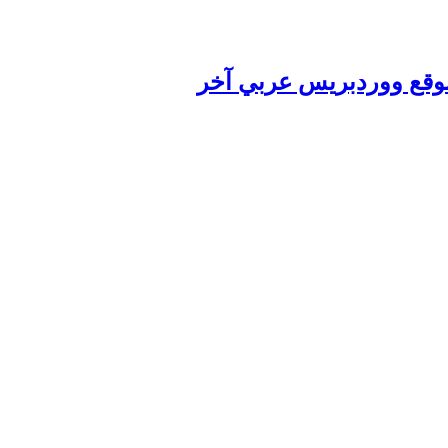
ةموقع ووردبريس عربي آخر