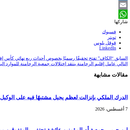
Twitter
Email
شاركها
WhatsApp
فسبوك
تويتر
قوقل بلوس
LinkedIn
السابق
“الكاف” تفتح تحقيقًا رسميًا بخصوص أحداث ربع نهائي كأس إفريقيا
التالي
عامل إقليم الرحامنة ينتقد اختلالات جمعية الرحامنة للموارد ال
مقالات مشابهة
الدرك الملكي بإنزالت لعظم يحيل مشتبهًا فيه على الوكيل 
7 أغسطس، 2026
ابن جرير.. جمعية أم المؤمنين عائشة تحتفي بالمتفوقين م