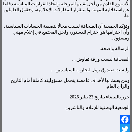
الأسبوع القادم من أجل تقييم المرحلة واتخاذ القرارات المناسبة دفاعا
عن استقلالية المهنة، واستقرار المقاولات الإعلامية، وحقوق العاملين
بها.
وتؤكد الجمعية أن الصحافة ليست مجالًا لتصفية الحسابات السياسية،
وأن احترامها هو احترام للدستور، ولحق المجتمع في إعلام مهني
ومسؤول.
الرسالة واضحة:
الصحافة ليست ورقة تفاوض…
وليست صندوق رمل لتجارب السياسيين…
ومن يعبث بها لأهداف غامضة يتحمل مسؤوليته كاملة أمام التاريخ
والرأي العام.
حرر بالبيضاء بتاربخ 23 يناير 2026
الجمعية الوطنية للإعلام والناشرين
Facebook