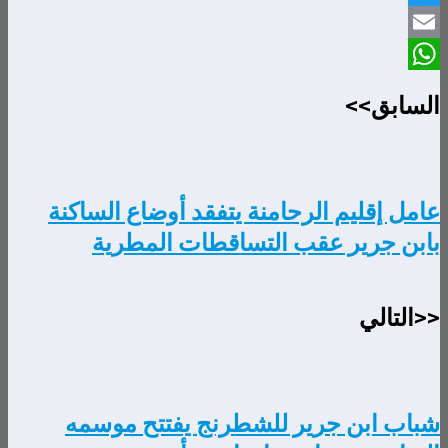
Twitter
Email
WhatsApp
السابق>>
عامل إقليم الرحامنة يتفقد أوضاع الساكنة
بابن جرير عقب التساقطات المطرية
<<التالي
شباب ابن جرير للشطرنج يفتتح موسمه