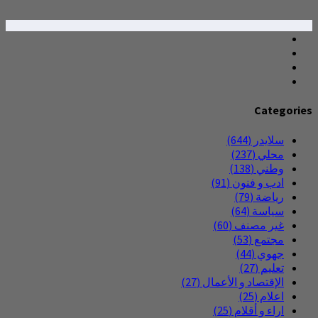
Categories
سلايدر
(644)
محلي
(237)
وطني
(138)
ادب و فنون
(91)
رياضة
(79)
سياسة
(64)
غير مصنف
(60)
مجتمع
(53)
جهوي
(44)
تعليم
(27)
الإقتصاد و الأعمال
(27)
اعلام
(25)
اراء و أقلام
(25)