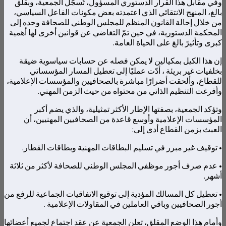
وفي مقابل هذا القرار الدستوري المسؤول، تُسجّل الجمعية، وبقلق
بالغ، المنهج الانتقائي الذي اعتمدته بعض مكونات الفاعل السياسي،
من خلال إحالة القانون المنظم للمجلس الوطني للصحافة وحده إلى
المحكمة الدستورية، في حين تمّ التغاضي عن قوانين أخرى لها أهمية
كبرى وتأثيرً بالغ على الحياة العامة.
إن هذا الكيل بمكيالين لا يمكن فصله عن حسابات سياسوية ضيقة
بخلفيات غير بريئة ، أدّت عمليًا إلى تعطيل المسار المؤسساتي
للقطاع، وألحقت أضرارًا مباشرة بالصحافيين والمؤسسات الإعلامية،
وأفرغت التنظيم الذاتي من محتواه من حيث الزمن المهني.
وتؤكد الجمعية، بصفتها الإطار الأكثر تمثيلية، والذي يضم أكبر
المؤسسات الإعلامية وأوسع قاعدة من الصحافيين المهنيين، أن
العبث بزمن القطاع أدى إلى:
• توقيف غير مبرر في تسليم البطاقات المهنية وبطاقات القطار.
• عدم صرف أجور موظفي المجلس الوطني للصحافة لأكثر من ثلاثة
أشهر.
• تعطيل كل المسالك المؤدية إلى توقيع الاتفاقيات الجماعية للرفع من
أجور الصحافيين وباقي العاملين في المقاولات الإعلامية .
وأمام هذا الوضع المقلق، تعلن الجمعية عن عقد اجتماع لجميع أعضائها