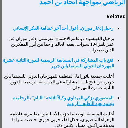
الرياضي بمواجهة اتحاد بن أحمد
Related
رحيل إدغار موران.. أفول أحد آخر عمالقة الفكر الإنساني
برحيل الفيلسوف وعالم الاجتماع الفرنسي إدغار موران عن
عمر ناهز 104 سنوات، يفقد العالم واحدا من أبرز المفكرين
الذين طبعوا…
فتح باب المشاركة في المسابقة الرسمية للدورة الثانية عشرة
للمهرجان الدولي للسينما بابن جرير
أعلنت جمعية بانوراما، المنظمة للمهرجان الدولي للسينما بابن
جرير، عن فتح باب المشاركة في المسابقة الرسمية للدورة
الثانية عشرة للمهرجان،…
المنصوري تزكي الميداوي وكيلاً للائحة “البام” بالرحامنة
وتشيد بعبد اللطيف الزعيم
أعلنت المنسقة الوطنية لحزب الأصالة والمعاصرة، فاطمة
الزهراء المنصوري، خلال لقاء حزبي جهوي احتضنه منزلها
بمدينة مراكش، مساء الاثنين 29…