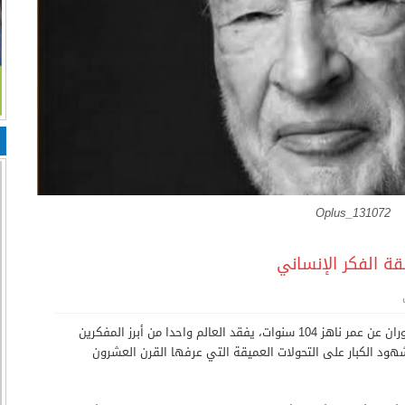
Oplus_131072
لقة الفكر الإنساني
برحيل الفيلسوف وعالم الاجتماع الفرنسي إدغار موران عن عمر ناهز 104 سنوات، يفقد العالم واحدا من أبرز المفكرين
لشهود الكبار على التحولات العميقة التي عرفها القرن العشرون