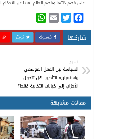
على فهم ذاتها وفهم العالم بعيدا عن الأحكام ال
W
E
T
F
h
m
wi
a
at
ail
tt
c
شاركها
فسبوك
تويتر
ق
s
er
e
A
b
p
o
السابق
السياسة بين الفعل الموسمي
p
o
واستمرارية التأطير: هل تتحول
k
الأحزاب إلى كيانات انتخابية فقط؟
مقالات مشابهة