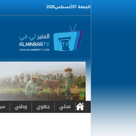
الجمعة 07أغسطس2026
محلي
جهوي
وطني
سي