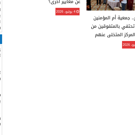
عن معايير أخرى؟
ل
ل
4 يوليو، 2026
ي
ر.. جمعية أم المؤمنين
ا
تحتفي بالمتفوقين من
ر
لمركز المتخلى عنهم
ن
ت
ت
و
ب
و
و