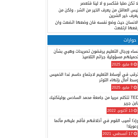
ا تكن صلبا فتكسر و لا لينا فتعصر
يس العاقل من يعرف الخير من الشر ، ولكن من
عرف خير الشرين
لانسان حيث وضع نفسه فان وضعها اتضعت وان
فعها ارتفعت
حوارات
ساء ورجال التعليم يرفضون تصريحات وهبي بشأن
حميلهم مسؤولية جرائم التلاميذ
8 مايو، 2025
رقب في أوساط التعليم لاجتماع حاسم غدا الخميس
سط آمال بإنهاء التوتر
7 مايو، 2025
TED تتكلم عربيا من جامعة محمد السادس بوليتكنيك
ابن جرير
13 أكتوبر، 2022
إذا أصيب القوم في أخلاقهم فأقم عليهم مأتما
عويلا!
17 أغسطس، 2021