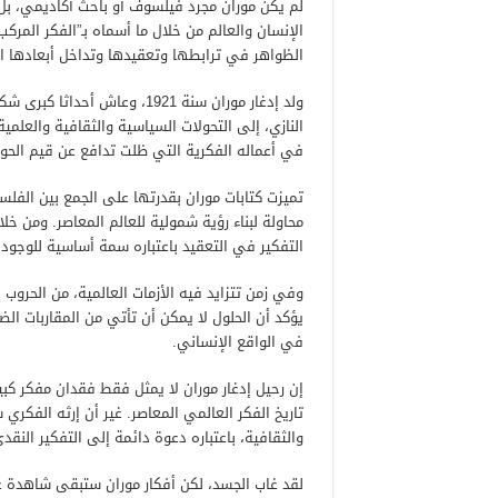
لم يكن موران مجرد فيلسوف أو باحث أكاديمي، بل
الإنسان والعالم من خلال ما أسماه بـ”الفكر المرك
الظواهر في ترابطها وتعقيدها وتداخل أبعادها ال
ولد إدغار موران سنة 1921، وع
النازي، إلى التحولات السياسية والثقافية والعلم
في أعماله الفكرية التي ظلت تدافع عن قيم الحوا
تميزت كتابات موران بقدرتها على الجمع بين الفلسف
محاولة لبناء رؤية شمولية للعالم المعاصر. ومن خ
التفكير في التعقيد باعتباره سمة أساسية للوجود 
وفي زمن تتزايد فيه الأزمات العالمية، من الحروب إ
يؤكد أن الحلول لا يمكن أن تأتي من المقاربات ال
في الواقع الإنساني.
إن رحيل إدغار موران لا يمثل فقط فقدان مفكر كب
تاريخ الفكر العالمي المعاصر. غير أن إرثه الفكر
والثقافية، باعتباره دعوة دائمة إلى التفكير الن
لقد غاب الجسد، لكن أفكار موران ستبقى شاهدة ع