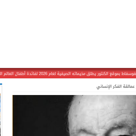
يماته الصيفية لعام 2026 لفائدة أطفال العالم القروي بالرحامنة
 عمالقة الفكر الإنساني