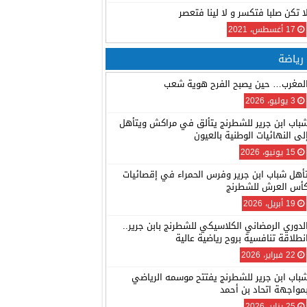
ا تكن صلبا فتكسر و لا لينا فتعصر
17 أغسطس، 2021
رياضة
لمغرب… حين يصبح الفرح هوية شعب
3 يوليو، 2026
باب ابن جرير للشطرنج يتألق في مراكش ويتأهل
لى النهائيات الوطنية بالعيون
15 يونيو، 2026
أهل شباب ابن جرير وفرس الحمراء في إقصائيات
أس العرش للشطرنج
19 أبريل، 2026
لدوري الرمضاني الكلاسيكي للشطرنج بابن جرير..
نطلاقة تنافسية بروح رياضية عالية
22 فبراير، 2026
باب ابن جرير للشطرنج يفتتح موسمه الرياضي
مواجهة اتحاد بن أحمد
25 يناير، 2026