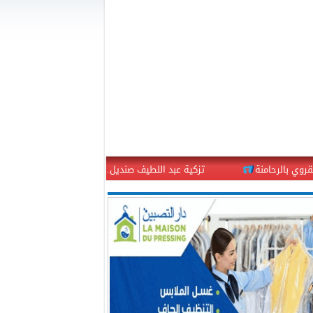
تزكية عبد اللطيف صنديل… هل تكافئ الأحزاب الحصيلة أم تبحث ع