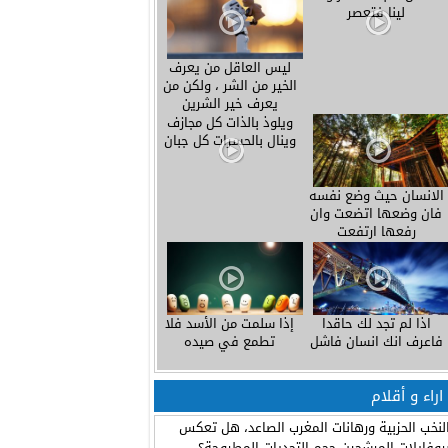
لينا فتعصر
ليس العاقل من يعرف
الخير من الشر ، ولكن من
يعرف خير الشرين
ويلوذ بالذات كل مجازف
وينال بالحسرات كل جبان
الانسان حيث وضع نفسه
فان وضعها اتضعت وان
رفعها ارتفعت
اذا لم تجد لك حاقدا
إذا سلمت من الأسد فلا
فاعرف انك انسان فاشل
تطمع في صيده
اراء و أقلام
لنخب الحزبية ورهانات المغرب الصاعد، هل تعكس
روفايلات المرشحين حجم التحديات المطروحة؟