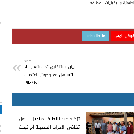
جاهزة واليقينيات المطلقة.
ل
و
وقل بلوس
LinkedIn
ع
ا
التالي
ا
ل
بيان استنكاري تحت شعار : لا
للتساهل مع وحوش اغتصاب
ا
الطفولة.
ن
تزكية عبد اللطيف صنديل… هل
ع
و
تكافئ الأحزاب الحصيلة أم تبحث
و