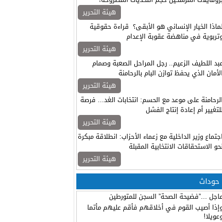
هيئة التحرير
ماذا الخيار الإنساني هو الأبقى؟ قراءة حقوقية
تربوية في مناهضة عقوبة الإعدام
هيئة التحرير
بد اللطيف الزعيم.. رجل المراحل الصعبة وصمام
لأمان الذي يحفظ توازن البام بالرحامنة
هيئة التحرير
لرحامنة على موعد مع الحسم: انتخابات الغد… فرصة
لتغيير أم إعادة إنتاج الفشل
هيئة التحرير
جتماع وزير الداخلية مع زعماء الأحزاب: انطلاقة مبكرة
حو الاستحقاقات الانتخابية المقبلة
هيئة التحرير
حوداث
اجل …”فضيحة الصحة” السجن للمتورطين
إذا أصيب القوم في أخلاقهم فأقم عليهم مأتما
عويلا!