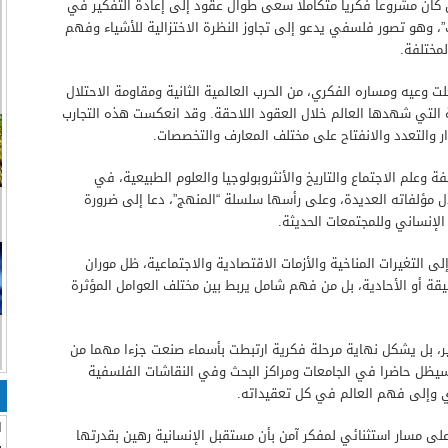
 كان مشروعا فكريا متكاملا سعى طوال عقود إلى إعادة التفكير في
ب”، وهو تصور فلسفي يدعو إلى تجاوز النظرة الاختزالية للأشياء وفهم
مختلفة.
اش أحداثا كبرى شكلت وعيه ومساره الفكري، من الحرب العالمية الثانية ومقاومة الاحتلال
ية التي شهدها العالم خلال العقود اللاحقة. وقد انعكست هذه التجارب
ر والتعدد والانفتاح على مختلف المعارف والتخصصات.
ة وعلم الاجتماع والتاريخ والأنثروبولوجيا والعلوم الطبيعية، في
لال مؤلفاته العديدة، وعلى رأسها سلسلة “المنهج”، دعا إلى ضرورة
الإنساني وللمجتمعات الحديثة.
لى التغيرات المناخية والأزمات الاقتصادية والاجتماعية، ظل موران
ضيقة أو الأحادية، بل من فهم شامل يربط بين مختلف العوامل المؤثرة
ير، بل يشكل نهاية مرحلة فكرية ارتبطت بأسماء صنعت جزءا مهما من
ي سيظل حاضرا في الجامعات ومراكز البحث وفي النقاشات الفلسفية
قدي وإلى فهم العالم في كل تعقيداته.
ا
لى مسار استثنائي لمفكر آمن بأن مستقبل الإنسانية رهين بقدرتها
ب