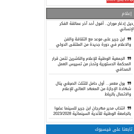
إعلام
حيل إدغار موران.. أفول أحد آخر عمالقة الفكر
لإنساني
ابن جرير على موعد مع الثقافة والفن
والاعلام في دورة جديدة من الملتقى الدولي
الجمعية الوطنية للإعلام والناشرين تثمن قرار
المحكمة الدستورية وتحذر من تسييس العمل
الصحافي
بول معمر… أول حامل للتثلث الصبغي ينال
شهادة الإجازة من المعهد العالي للإعلام
والاتصال بالرباط
انتخاب مدير مهرجان ابن جرير للسينما عضوا
بالجامعة الوطنية للأندية السينمائية 2023/2028
تابعنا على فيسبوك