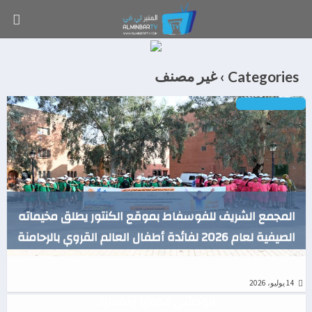
غير مصنف
Categories ›
وطني
المجمع الشريف للفوسفاط بموقع الكنتور يطلق مخيماته
الصيفية لعام 2026 لفائدة أطفال العالم القروي بالرحامنة
مبادرة تضامنية وانسانية بابن جرير من طرف جمعيتا شروق
والتويزة بابن جرير تؤازران الطفلة إسراء ضحية الاغتصاب
14 يوليو، 2026
ادب و فنون
الوحشي قضائيا ونفسيا.